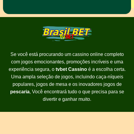
Se você está procurando um cassino online completo
com jogos emocionantes, promoções incríveis e uma
experiência segura, o
tvbet Cassino
é a escolha certa.
Uma ampla seleção de jogos, incluindo caça-níqueis
populares, jogos de mesa e os inovadores jogos de
pescaria
, Você encontrará tudo o que precisa para se
divertir e ganhar muito.