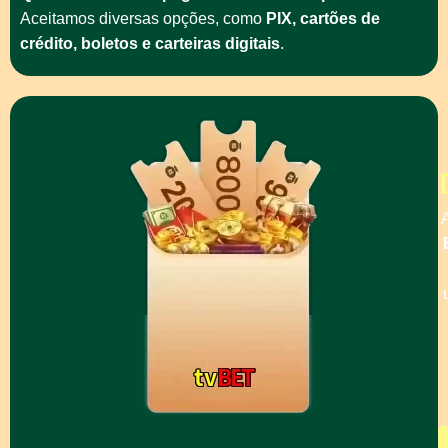
Aceitamos diversas opções, como
PIX, cartões de
crédito, boletos e carteiras digitais
.