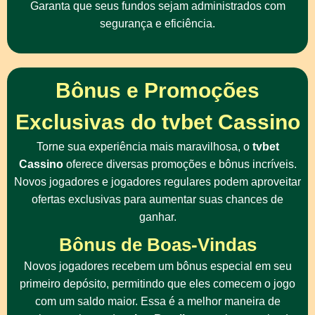
Garanta que seus fundos sejam administrados com
segurança e eficiência.
Bônus e Promoções
Exclusivas do tvbet Cassino
Torne sua experiência mais maravilhosa, o
tvbet
Cassino
oferece diversas promoções e bônus incríveis.
Novos jogadores e jogadores regulares podem aproveitar
ofertas exclusivas para aumentar suas chances de
ganhar.
Bônus de Boas-Vindas
Novos jogadores recebem um bônus especial em seu
primeiro depósito, permitindo que eles comecem o jogo
com um saldo maior. Essa é a melhor maneira de