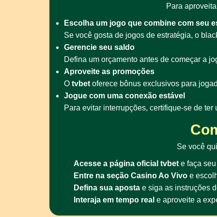
Para aproveita
Escolha um jogo que combine com seu es
Se você gosta de jogos de estratégia, o blac
Gerencie seu saldo
Defina um orçamento antes de começar a jog
Aproveite as promoções
O
tvbet
oferece bônus exclusivos para joga
Jogue com uma conexão estável
Para evitar interrupções, certifique-se de te
Com
Se você qui
Acesse a página oficial tvbet
e faça seu
Entre na seção Casino Ao Vivo
e escolh
Defina sua aposta
e siga as instruções d
Interaja em tempo real
e aproveite a exp