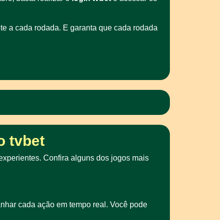
nte a cada rodada. E garanta que cada rodada
o tvbet
experientes. Confira alguns dos jogos mais
panhar cada ação em tempo real. Você pode