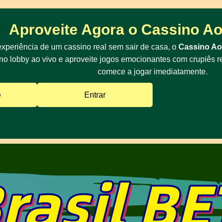
Aproveite Agora o Cassino Ao
experiência de um cassino real sem sair de casa, o
Cassino Ao 
 no lobby ao vivo e aproveite jogos emocionantes com crupiês r
comece a jogar imediatamente.
e
Entrar