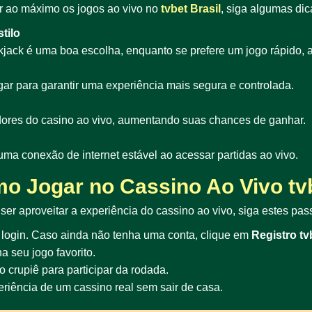
r ao máximo os jogos ao vivo no
tvbet Brasil
, siga algumas dic
tilo
kjack é uma boa escolha, enquanto se prefere um jogo rápido, a 
ar para garantir uma experiência mais segura e controlada.
dores do casino ao vivo, aumentando suas chances de ganhar.
r uma conexão de internet estável ao acessar partidas ao vivo.
o Jogar no Cassino Ao Vivo tv
ser aproveitar a experiência do cassino ao vivo, siga estes pas
 login. Caso ainda não tenha uma conta, clique em
Registro tv
a seu jogo favorito.
o crupiê para participar da rodada.
eriência de um cassino real sem sair de casa.